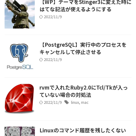
【WP】テーマをStinger3に変えた時に
はてな記法が使えるようにする
2022/11/9
【PostgreSQL】実行中のプロセスを
キャンセルして停止させる
2022/11/9
rvmで入れたRuby2.0にTcl/Tkが入っ
ていない場合の対処法
2022/11/9
linux
,
mac
Linuxのコマンド履歴を残したくない