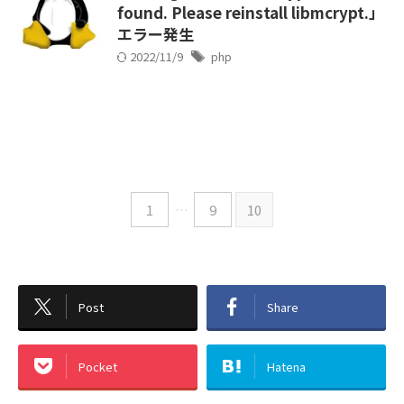
found. Please reinstall libmcrypt.」
エラー発生
2022/11/9
php
1
…
9
10
Post
Share
Pocket
Hatena