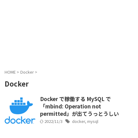
HOME
>
Docker
>
Docker
Docker で稼働する MySQL で
「mbind: Operation not
permitted」が出てうっとうしい
2022/11/3
docker
,
mysql