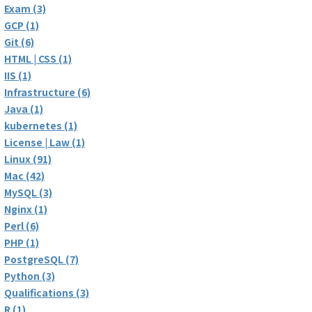
Exam (3)
GCP (1)
Git (6)
HTML | CSS (1)
IIS (1)
Infrastructure (6)
Java (1)
kubernetes (1)
License | Law (1)
Linux (91)
Mac (42)
MySQL (3)
Nginx (1)
Perl (6)
PHP (1)
PostgreSQL (7)
Python (3)
Qualifications (3)
R (1)