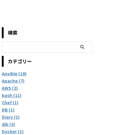
検索
カテゴリー
Ansible (16)
Apache (7)
AWS (2)
bash (11)
Chef (1)
DB (1)
Diary (1)
djb (3)
Docker (1)