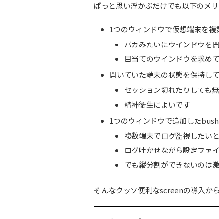
ぱっと思い浮かぶだけでも以下のメリ
1つのウィンドウで仮想端末を複
バカみたいにウインドウを
目当てのウインドウを求め
開いていた端末の状態を保持し
セッション切れたりしても
精神衛生によいです
1つのウィンドウで追加したbus
複数端末でログ監視したい
ログ吐かせながら設定ファ
でも縦分割ができないのは
そんなクッソ便利なscreenの導入か