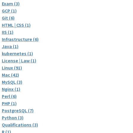
Exam (3)
GCP (1)
Git (6)
HTML | CSS (1)
IIS (1)
Infrastructure (6)
Java (1)
kubernetes (1)
License | Law (1)
Linux (91)
Mac (42)
MySQL (3)
Nginx (1)
Perl (6)
PHP (1)
PostgreSQL (7)
Python (3)
Qualifications (3)
R (1)