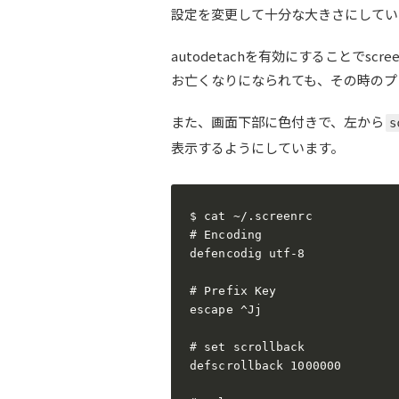
設定を変更して十分な大きさにしてい
autodetachを有効にすることでscr
お亡くなりになられても、その時のプ
また、画面下部に色付きで、左から
表示するようにしています。
$ cat ~/.screenrc

# Encoding

defencodig utf-8

# Prefix Key

escape ^Jj

# set scrollback

defscrollback 1000000
