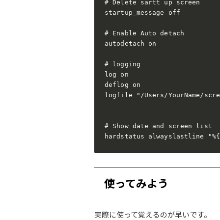
# Delete sartt up screen

startup_message off

# Enable Auto detach

autodetach on

# logging

log on

deflog on

logfile "/Users/YourName/scre
# Show date and screen list

hardstatus alwayslastline "%{
使ってみよう
実際に使って覚えるのが早いです。