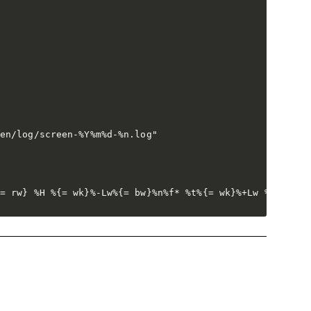
en/log/screen-%Y%m%d-%n.log"

= rw} %H %{= wk}%-Lw%{= bw}%n%f* %t%{= wk}%+Lw %{= wk}%