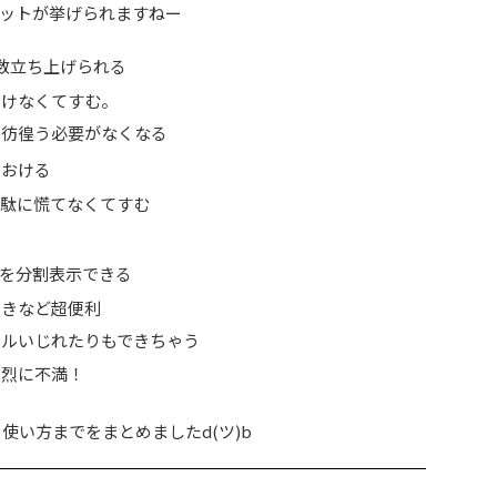
ットが挙げられますねー
数立ち上げられる
開けなくてすむ。
て彷徨う必要がなくなる
ておける
無駄に慌てなくてすむ
hを分割表示できる
ときなど超便利
イルいじれたりもできちゃう
激烈に不満！
ら使い方までをまとめましたd(ツ)b