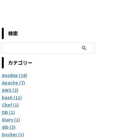
検索
カテゴリー
Ansible (16)
Apache (7)
AWS (2)
bash (11)
Chef (1)
DB (1)
Diary (1)
djb (3)
Docker (1)