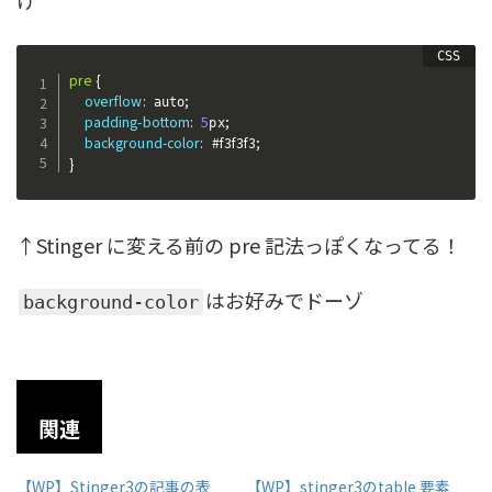
け
pre 
{
overflow
:
;
 auto
padding-bottom
:
5
;
px
background-color
:
#f3f3f3
;
}
↑Stinger に変える前の pre 記法っぽくなってる！
はお好みでドーゾ
background-color
関連
【WP】Stinger3の記事の表
【WP】stinger3のtable 要素