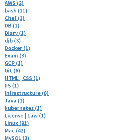
AWS (2)
bash (11)
Chef (1)
DB (1)
Diary (1)
djb (3)
Docker (1)
Exam (3)
GCP (1)
Git (6)
HTML | CSS (1)
IIS (1)
Infrastructure (6)
Java (1)
kubernetes (1)
License | Law (1)
Linux (91)
Mac (42)
MySQL (3)