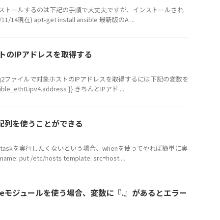
leをインストールするのは下記の手順で大丈夫ですが、インストールされ
14現在) apt-get install ansible 最新版のA ...
ホストのIPアドレスを取得する
lateの.j2ファイルで対象ホストのIPアドレスを取得するには下記の変数を
e_eth0.ipv4.address }} きちんとIPアド ...
enは配列を使うことができる
tにはtaskを実行したくないという場合、whenを使ってやれば簡単に実
put /etc/hosts template: src=host ...
mplateモジュールを使う場合、変数に『.』があるとエラー