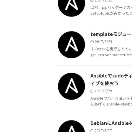
以前、pipパッケージ
setuptoolsが古かったり。 ht
templateモジ
2017/3/29
↓のtaskを実行したところ、 - t
group=root mode=0
Ansibleでsu
ィブを使おう
2017/3/29
Ansibleのバージョン
にあげて ansible-pl
DebianにAnsi
2017/3/17