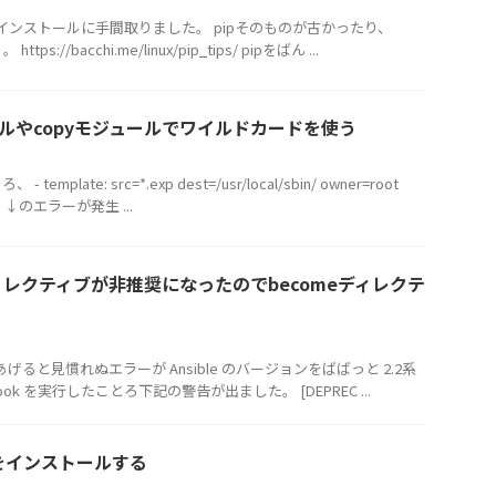
のインストールに手間取りました。 pipそのものが古かったり、
tps://bacchi.me/linux/pip_tips/ pipをばん ...
ュールやcopyモジュールでワイルドカードを使う
emplate: src=*.exp dest=/usr/local/sbin/ owner=root
755 ↓のエラーが発生 ...
doディレクティブが非推奨になったのでbecomeディレクテ
をあげると見慣れぬエラーが Ansible のバージョンをばばっと 2.2系
aybook を実行したことろ下記の警告が出ました。 [DEPREC ...
bleをインストールする