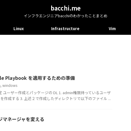
bacchi.me
インフラエンジニアbacchiのわかったことまとめ
Linux
Infrastructure
Vim
ible Playbook を適用するための準備
e
,
windows
設定 ユーザー作成とパッケージの DL 1. admin権限持っているユーザ
ork を作成する 3. 上述２で作成したディレクトリで以下のファイル ...
ジマネージャを変える