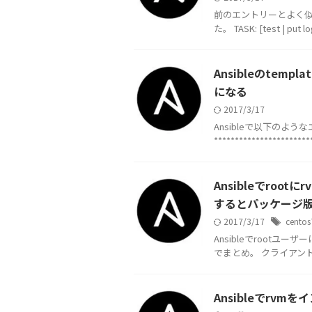
前のエントリーとよく似た
た。 TASK: [test | put log
Ansibleのte
になる
2017/3/17
Ansibleで以下のようなエラー
************************
Ansibleでroot
するとパッケージ版
2017/3/17
centos
Ansibleでroot
でまとめ。 クライアントはCe
Ansibleでrv