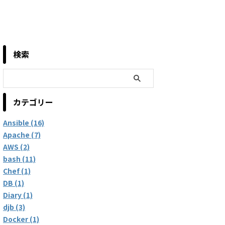
検索
カテゴリー
Ansible (16)
Apache (7)
AWS (2)
bash (11)
Chef (1)
DB (1)
Diary (1)
djb (3)
Docker (1)