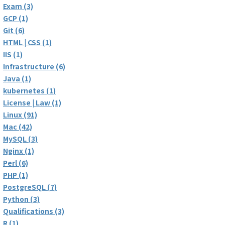
Exam (3)
GCP (1)
Git (6)
HTML | CSS (1)
IIS (1)
Infrastructure (6)
Java (1)
kubernetes (1)
License | Law (1)
Linux (91)
Mac (42)
MySQL (3)
Nginx (1)
Perl (6)
PHP (1)
PostgreSQL (7)
Python (3)
Qualifications (3)
R (1)