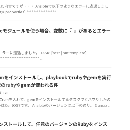
内容ですが・・・ Ansibleで以下のようなエラーに遭遇しまし
4j.properties] ***************** ...
mplateモジュールを使う場合、変数に『-』があるとエラー
に遭遇しました。 TASK: [test | put template]
********************** ...
にrvmをインストールし、playbookでrubyやgemを実行
のrubyやgemが使われる件
7
,
rvm
ユーザーにrvmを入れて、gemをインストールするタスクでどハマりしたの
ntOS7です。 Ansibleのバージョンは以下の通り。 $ ansib ...
mをインストールして、任意のバージョンのRubyをインス