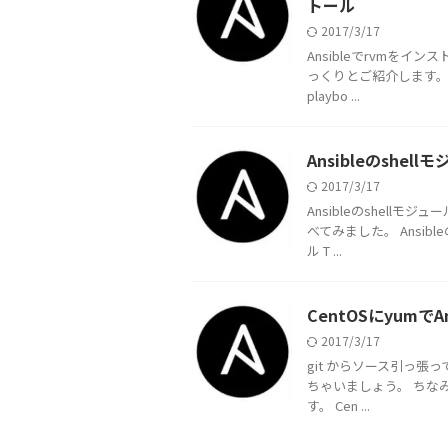
トール
2017/3/17
Ansibleでrvmを
っくりとご紹介します。 r
playbo ...
Ansibleのshe
2017/3/17
Ansibleのshell
べてみました。 Ansib
ル T ...
CentOSにyumで
2017/3/17
git からソース引っ
ちゃいましょう。 ちなみに
す。 Cen ...