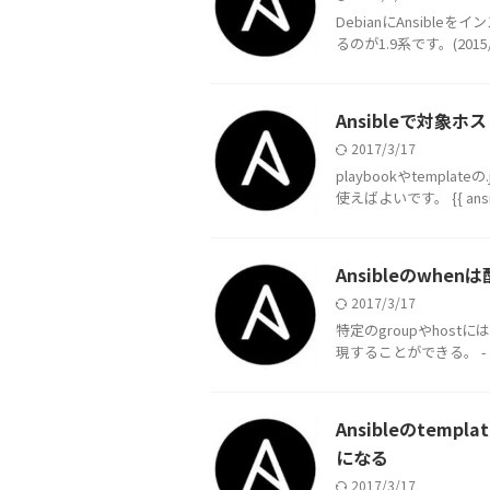
DebianにAnsib
るのが1.9系です。(2015/11/
Ansibleで対象
2017/3/17
playbookやtemp
使えばよいです。 {{ ansibl
Ansibleのwh
2017/3/17
特定のgroupやhos
現することができる。 - name: 
Ansibleのte
になる
2017/3/17