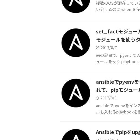
複数のOSが混在している環
い分けるのに when を使っていま
set_factモジ
モジュールを使う
2017/8/7
前の記事で、pyenv で入れた
ュールを使う playboo
ansibleでpy
れて、pipモジュ
2017/8/9
ansibleでpyenv
ルも入れるplaybookを書い
Ansibleでpipをu
2017/3/31