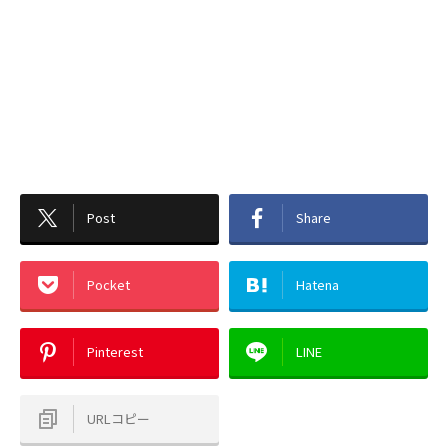
Post
Share
Pocket
Hatena
Pinterest
LINE
URLコピー