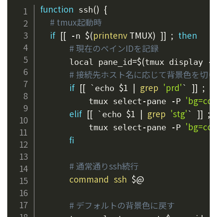
function
(
)
{
 ssh
# tmux起動時
if
[
[
$(
printenv
 TMUX
)
]
]
;
then
 -n 
# 現在のペインIDを記録
=
$(
      local pane_id
tmux display -
# 接続先ホスト名に応じて背景色を切
if
[
[
$1
|
grep
'prd'
]
]
;
t
 `echo 
` 
'bg=col
          tmux select-pane -P 
elif
[
[
$1
|
grep
'stg'
]
]
;
 `echo 
` 
'bg=col
          tmux select-pane -P 
fi
# 通常通りssh続行
command
ssh
$@
# デフォルトの背景色に戻す