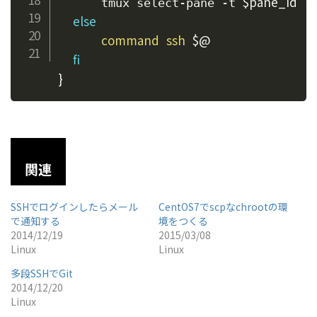
$pane_id
      tmux select-pane -t 
 -
else
command
ssh
$@
fi
}
関連
SSHでログインしたらメール
CentOS7でscpなchrootの環
で通知する
境をつくる
2014/12/19
2015/03/08
Linux
Linux
多段SSHでGit
2014/12/20
Linux