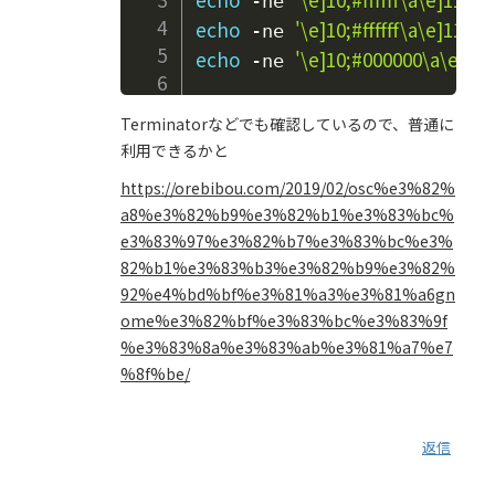
 -ne 
echo
'\e]10;#ffffff\a\e]11;#
 -ne 
echo
'\e]10;#000000\a\e]11;#
 -ne 
Terminatorなどでも確認しているので、普通に
利用できるかと
https://orebibou.com/2019/02/osc%e3%82%
a8%e3%82%b9%e3%82%b1%e3%83%bc%
e3%83%97%e3%82%b7%e3%83%bc%e3%
82%b1%e3%83%b3%e3%82%b9%e3%82%
92%e4%bd%bf%e3%81%a3%e3%81%a6gn
ome%e3%82%bf%e3%83%bc%e3%83%9f
%e3%83%8a%e3%83%ab%e3%81%a7%e7
%8f%be/
返信