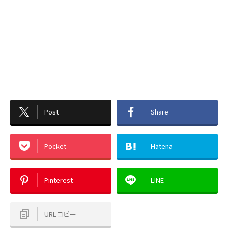
Post
Share
Pocket
Hatena
Pinterest
LINE
URLコピー