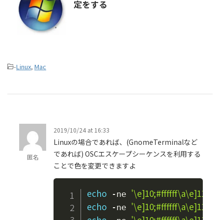
定をする
-
Linux
,
Mac
2019/10/24 at 16:33
Linuxの場合であれば、(GnomeTerminalなど
であれば) OSCエスケープシーケンスを利用する
匿名
ことで色を変更できますよ
echo
'\e]10;#ffffff\a\e]11;#
 -ne 
echo
'\e]10;#ffffff\a\e]11;#
 -ne 
echo
'\e]10;#ffffff\a\e]11;#