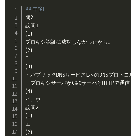
## 午後Ⅰ
問2

(
)
1
(
)
2
(
)
3
・パブリックDNSサービスLへのDNSプロトコル
&
・プロキシサーバがC
(
)
4
イ、ウ

(
)
1
(
)
2