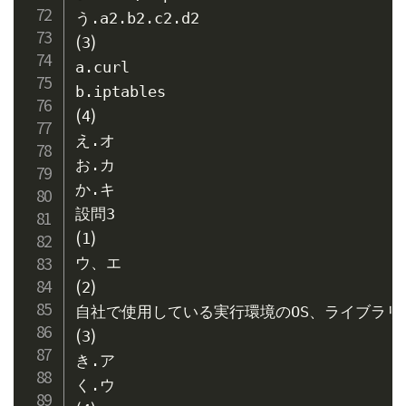
(
)
3
a.curl

(
)
4
え.オ

お.カ

か.キ

(
)
1
(
)
2
(
)
3
き.ア
