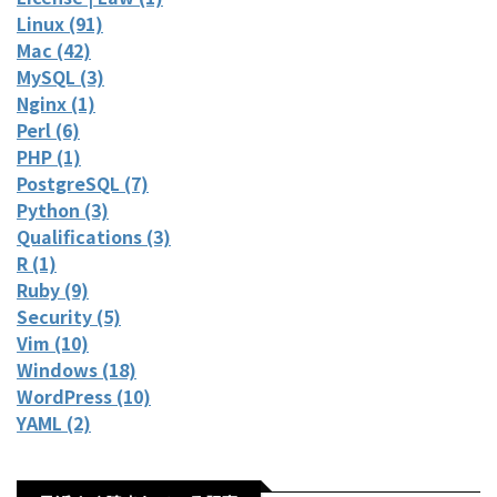
Linux (91)
Mac (42)
MySQL (3)
Nginx (1)
Perl (6)
PHP (1)
PostgreSQL (7)
Python (3)
Qualifications (3)
R (1)
Ruby (9)
Security (5)
Vim (10)
Windows (18)
WordPress (10)
YAML (2)