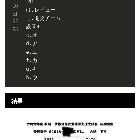
(
)
4
け.レビュー

こ.開発チーム

設問4

c.オ

d.ア

e.エ

f.カ

g.キ

結果