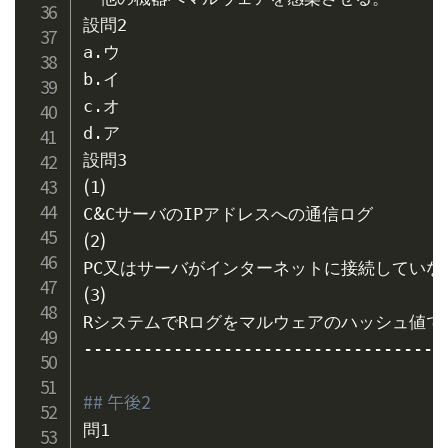
設問2

a.ウ

b.イ

c.オ

d.ア

(
)
1
&
C
(
)
2
(
)
3
RシステムでRログをマルウェアのハッシュ値で
------------------------------------
## 午後2
問1
