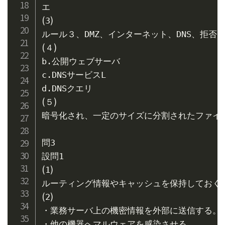
(
)
3
(
)
４
b.公開ウェブサーバ

c.DNSサービスL

(
)
５
暗号化され、一定のサイズに分割されたファイル
問3

(
)
1
(
)
2
・業務サーバ上の機密情報を外部に送信する。

・他の機器へマルウェアを感染させる。
