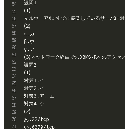
(
)
1
(
)
2
α.カ

β.ウ

(
)
3
ネットワーク経由でのDBMS-Rへのアクセ
(
)
1
対策1.イ

対策2.イ

対策3.ア、エ

(
)
2
あ.22/tcp

い.6379/tcp
