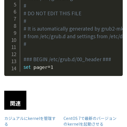
#
# DO NOT EDIT THIS FILE
#
# It is automatically generated by grub2-mkc
# from /etc/grub.d and settings from /etc/de
#
### BEGIN /etc/grub.d/00_header ###
set
=
 pager
関連
カジュアルにkernelを管理す
CentOS 7で最新のバージョン
る
のkernelを起動させる