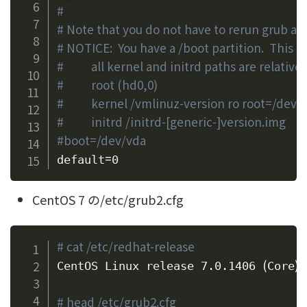
#
# Note that you do not have to rerun grub aft
# NOTICE:  You have a /boot partition.  This 
#          all kernel and initrd paths are relative
#          root (hd0,0)
#          kernel /vmlinuz-version ro root=/
#          initrd /initrd-[generic-]version.img
#boot=/dev/vda
=
default
CentOS 7 の/etc/grub2.cfg
# cat /etc/redhat-release 
(
)
CentOS Linux release 7.0.1406 
Core
# head /etc/grub2.cfg 