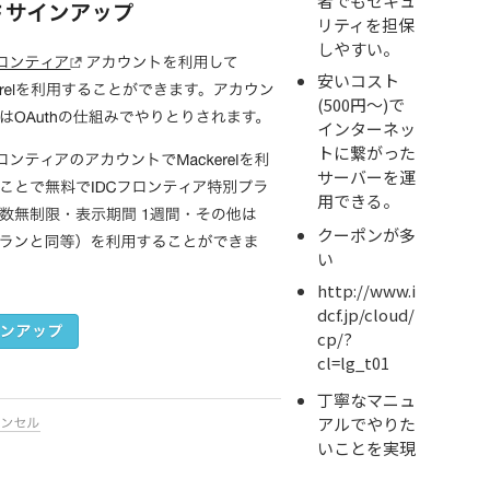
者でもセキュ
リティを担保
しやすい。
安いコスト
(500円〜)で
インターネッ
トに繋がった
サーバーを運
用できる。
クーポンが多
い
http://www.i
dcf.jp/cloud/
cp/?
cl=lg_t01
丁寧なマニュ
アルでやりた
いことを実現