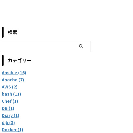
検索
カテゴリー
Ansible (16)
Apache (7)
AWS (2)
bash (11)
Chef (1)
DB (1)
Diary (1)
djb (3)
Docker (1)