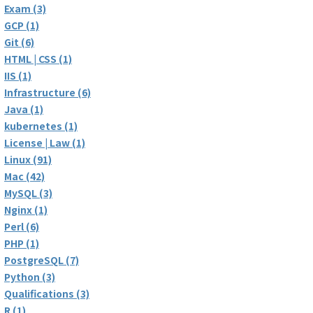
Exam (3)
GCP (1)
Git (6)
HTML | CSS (1)
IIS (1)
Infrastructure (6)
Java (1)
kubernetes (1)
License | Law (1)
Linux (91)
Mac (42)
MySQL (3)
Nginx (1)
Perl (6)
PHP (1)
PostgreSQL (7)
Python (3)
Qualifications (3)
R (1)