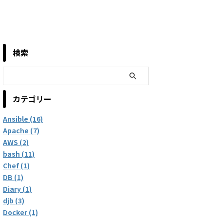
検索
カテゴリー
Ansible (16)
Apache (7)
AWS (2)
bash (11)
Chef (1)
DB (1)
Diary (1)
djb (3)
Docker (1)