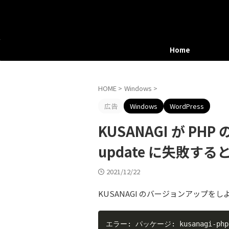
Home
HOME
>
Windows
>
広告
Windows
WordPress
KUSANAGI が PH
update に失敗す
2021/12/22
KUSANAGI のバージョンアップ
エラー: パッケージ: kusanagi-php7-7