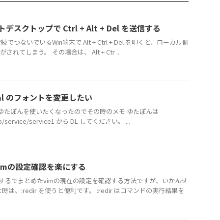
デスクトップで Ctrl + Alt + Del を送信する
ないでいるWin端末で Alt + Ctrl + Del を叩くと、ローカル側
 の処理がされてしまう。 その場合は、 Alt + Ctr ...
inal のフォントを変更したい
nal でもゆたぽんを使いたくなったのでその時のメモ ゆたぽんは
top/service/service1 から DL してください。 ...
、vimの設定確認を楽にする
認するでまとめたvimの現在の設定を確認する方法ですが、いかんせ
は、:redir を使うと便利です。 :redir はコマンドの実行結果を