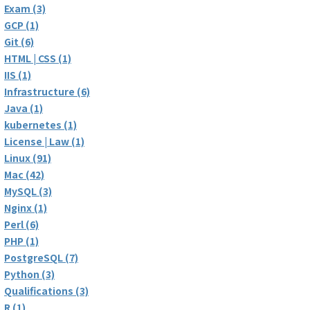
Exam (3)
GCP (1)
Git (6)
HTML | CSS (1)
IIS (1)
Infrastructure (6)
Java (1)
kubernetes (1)
License | Law (1)
Linux (91)
Mac (42)
MySQL (3)
Nginx (1)
Perl (6)
PHP (1)
PostgreSQL (7)
Python (3)
Qualifications (3)
R (1)