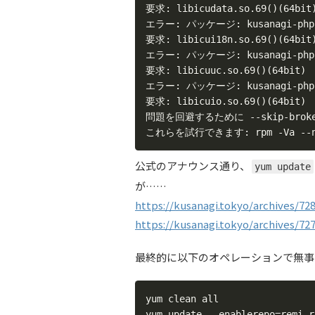
要求: libicudata.so.69()(64bit)
エラー: パッケージ: kusanagi-php7-7
要求: libicui18n.so.69()(64bit)
エラー: パッケージ: kusanagi-php7-7
要求: libicuuc.so.69()(64bit)

エラー: パッケージ: kusanagi-php7-7
要求: libicuio.so.69()(64bit)

問題を回避するために --skip-bro
これらを試行できます: rpm -Va --nof
公式のアナウンス通り、
yum update
が……
https://kusanagi.tokyo/archives/72
https://kusanagi.tokyo/archives/72
最終的に以下のオペレーションで無事
yum clean all

yum update --enablerepo=remi,r