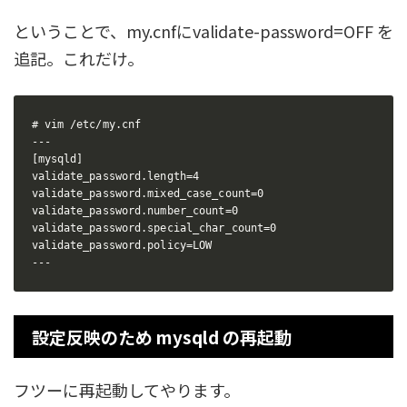
ということで、my.cnfにvalidate-password=OFF を
追記。これだけ。
# vim /etc/my.cnf

---

[mysqld]

validate_password.length=4

validate_password.mixed_case_count=0

validate_password.number_count=0

validate_password.special_char_count=0

validate_password.policy=LOW

---
設定反映のため mysqld の再起動
フツーに再起動してやります。