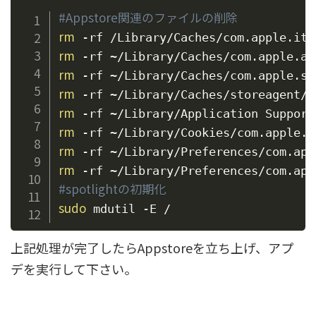
#Appstore関連のファイルの削除
rm
rm
rm
rm
rm
rm
rm
rm
#spotlightの初期化
sudo
上記処理が完了したらAppstoreを立ち上げ、アプ
デを実行して下さい。