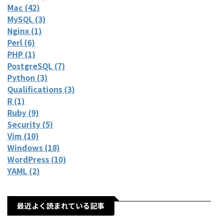
Mac (42)
MySQL (3)
Nginx (1)
Perl (6)
PHP (1)
PostgreSQL (7)
Python (3)
Qualifications (3)
R (1)
Ruby (9)
Security (5)
Vim (10)
Windows (18)
WordPress (10)
YAML (2)
最近よく読まれている記事