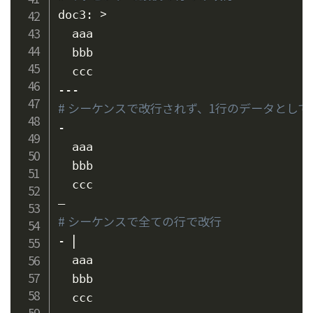
>
doc3: 
  aaa

  bbb

  ccc

# シーケンスで改行されず、1行のデータとして
-

  aaa

  bbb

  ccc

# シーケンスで全ての行で改行
|
- 
  aaa

  bbb

  ccc
