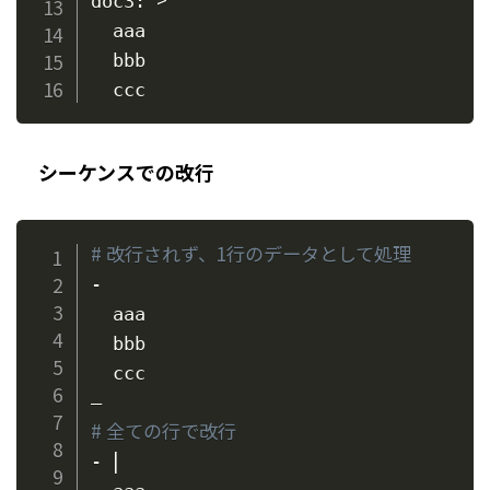
doc3: 
  aaa

  bbb

シーケンスでの改行
# 改行されず、1行のデータとして処理
-

  aaa

  bbb

  ccc

# 全ての行で改行
|
- 