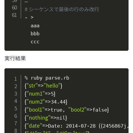
# シーケンスで最後の行のみ改行
>
- 
  aaa

  bbb

実行結果
{
"str"
=
>
"hello"
}
{
"num1"
=
>
}
5
{
"num2"
=
>
}
34.44
{
"bool1"
=
>
"bool2"
=
>
}
true, 
false
{
"nothing"
=
>
}
nil
{
"date"
=
>
((
Date: 2014-07-28 
2456867j,0