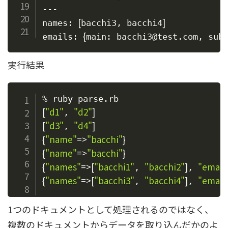
---

[
]
names: 
bacchi3, bacchi4
{
emails: 
main: bacchi3@test.com, sub
実行結果
[
"d1"
"d2"
]
, 
[
"d3"
"d4"
]
, 
{
"name"
=
>
"bacchi"
}
{
"name"
=
>
"bacchi"
}
{
"names"
=
>
[
"bacchi1"
"bacchi2"
]
"email
, 
, 
{
"names"
=
>
[
"bacchi3"
"bacchi4"
]
"email
, 
, 
1つのドキュメントとして処理されるのではなく、
複数のドキュメントからデータを取り込んだかのよ