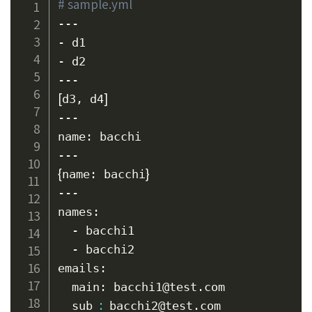
# sample.yml
---

- d1

- d2

[
]
d3, d4
---

name: bacchi

{
}
name: bacchi
---

names:

  - bacchi1

  - bacchi2

emails:

  main: bacchi1@test.com

:
  sub 
 bacchi2@test.com
