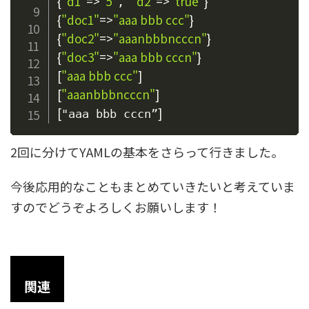
{
"d1"
=
>
"5"
"d2"
=
>
"true"
}
, 
{
"doc1"
=
>
"aaa bbb ccc"
}
{
"doc2"
=
>
"aaanbbbncccn"
}
{
"doc3"
=
>
"aaa bbb cccn"
}
[
"aaa bbb ccc"
]
[
"aaanbbbncccn"
]
[
]
"aaa bbb cccn”
2回に分けてYAMLの基本をさらって行きました。
今後応用的なこともまとめていきたいと考えていま
すのでどうぞよろしくお願いします！
関連