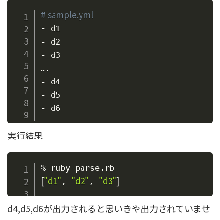
# sample.yml
- d1

- d2

..
.

- d4

- d5

実行結果
[
"d1"
"d2"
"d3"
]
, 
, 
d4,d5,d6が出力されると思いきや出力されていませ