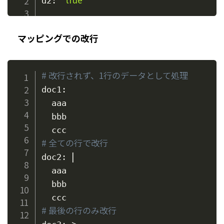
d2: 
マッピングでの改行
# 改行されず、1行のデータとして処理
doc1:

  aaa

  bbb

# 全ての行で改行
|
doc2: 
  aaa

  bbb

# 最後の行のみ改行
>