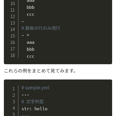
  aaa

  bbb

  ccc

# 最後の行のみ改行
>
- 
  aaa

  bbb

これらの例をまとめて見てみます。
# sample.yml
#  文字列型
str: hello
