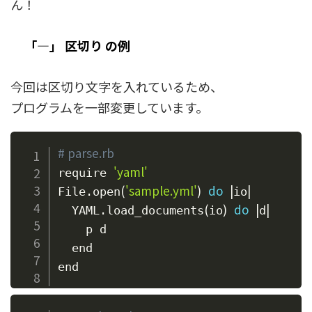
ん！
「—」 区切り の例
今回は区切り文字を入れているため、
プログラムを一部変更しています。
# parse.rb
'yaml'
require 
(
'sample.yml'
)
do
|
|
File.open
io
(
)
do
|
|
  YAML.load_documents
io
d
    p d

  end
