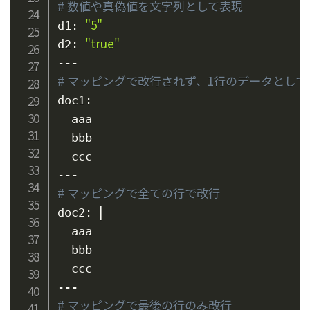
# 数値や真偽値を文字列として表現
"5"
d1: 
"true"
d2: 
# マッピングで改行されず、1行のデータとして
doc1:

  aaa

  bbb

  ccc

# マッピングで全ての行で改行
|
doc2: 
  aaa

  bbb

  ccc

# マッピングで最後の行のみ改行