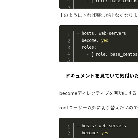
{
    - 
 role: base_centos
↓のようにすれば警告が出なくなりま
- hosts: web-servers

yes
  become: 
  roles:

{
    - 
 role: base_centos
ドキュメントを見ていて気付い
becomeディレクティブを有功にする
rootユーザー以外に切り替えたいので
- hosts: web-servers

yes
  become: 