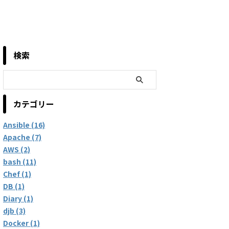
e
検索
'sudo'
(
)
 sure become_method is 
default
.

bled by setting 

カテゴリー
Ansible (16)
Apache (7)
AWS (2)
bash (11)
Chef (1)
DB (1)
Diary (1)
djb (3)
Docker (1)