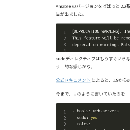
Ansible のバージョンをばばっと 2.2
告が出ました。
[
]
DEPRECATION WARNING
: In
This feature will be rem
=
deprecation_warnings
Fal
sudoディレクティブはもうすぐいら
う 的な感じかな。
公式ドキュメント
によると、1.9から
今まで、↓のように書いていたのを
- hosts: web-servers

yes
  sudo: 
  roles:
