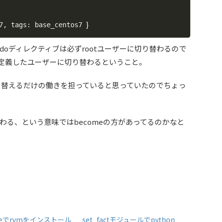
}
7, tags: base_centos7 
doディレクティブは必ずrootユーザーに切り替わるので
ブで定義したユーザーに切り替わるということ。
に切り替えるだけの働きを担っていると思っていたのでちょっ
わる、という意味ではbecomeの方があってるのかなと
bleでrvmをインストール
set_factモジュールでpython