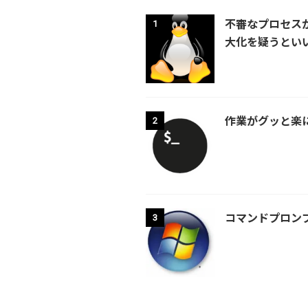
不審なプロセスが
1
大化を疑うとい
作業がグッと楽にな
2
コマンドプロンプ
3