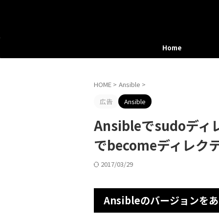
Home
HOME
>
Ansible
>
広告
Ansible
Ansibleでsud
でbecomeディレ
2017/03/29
Ansibleのバージョン