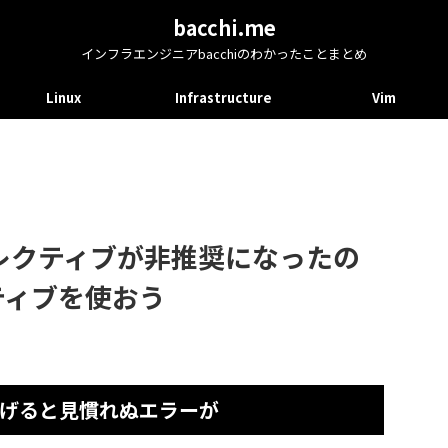
bacchi.me
インフラエンジニアbacchiのわかったことまとめ
Linux
Infrastructure
Vim
oディレクティブが非推奨になったの
クティブを使おう
をあげると見慣れぬエラーが