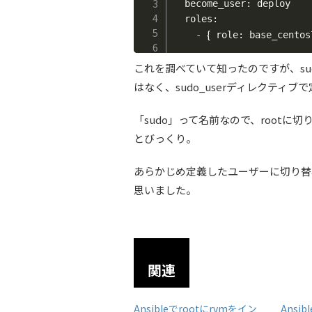
  become_user: deploy

  roles:

{
    - 
 role: base_centos
これを調べていて知ったのですが、su
はなく、sudo_userディレクティ
「sudo」って名前なので、root
とびっくり。
あらかじめ定義したユーザーに切り替
思いました。
関連
Ansibleでrootにrvmをイン
Ansi