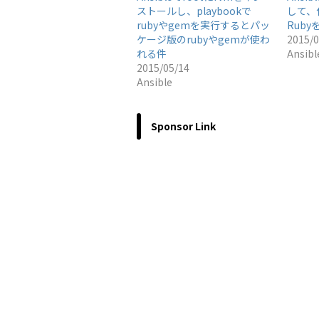
ストールし、playbookで
して、
rubyやgemを実行するとパッ
Rub
ケージ版のrubyやgemが使わ
2015/0
れる件
Ansibl
2015/05/14
Ansible
Sponsor Link