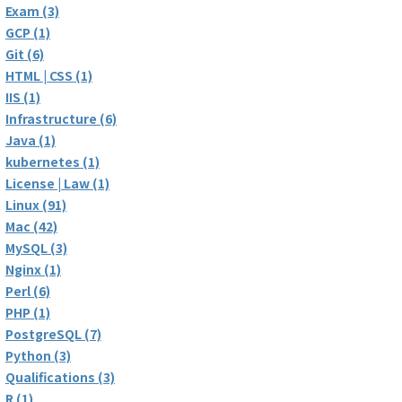
Exam (3)
GCP (1)
Git (6)
HTML | CSS (1)
IIS (1)
Infrastructure (6)
Java (1)
kubernetes (1)
License | Law (1)
Linux (91)
Mac (42)
MySQL (3)
Nginx (1)
Perl (6)
PHP (1)
PostgreSQL (7)
Python (3)
Qualifications (3)
R (1)