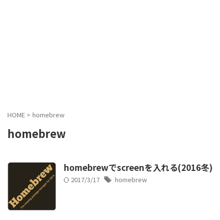
HOME
>
homebrew
homebrew
homebrewでscreenを入れる(2016冬)
2017/3/17
homebrew