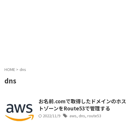
HOME
>
dns
dns
お名前.comで取得したドメインのホス
トゾーンをRoute53で管理する
2022/11/9
aws
,
dns
,
route53